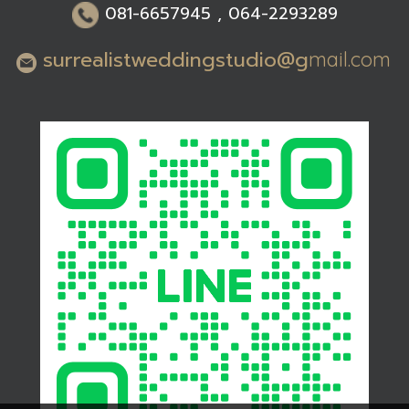
0
81-6
657945 , 064-2293289
surrealistweddingstudio@g
mail.com