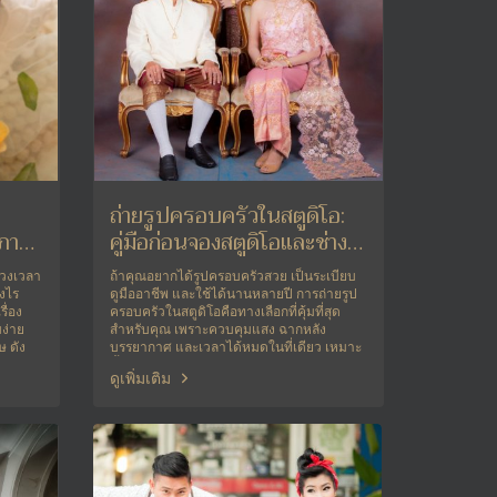
ถ่ายรูปครอบครัวในสตูดิโอ:
งภาพ
คู่มือก่อนจองสตูดิโอและช่าง
ภาพ
่วงเวลา
ถ้าคุณอยากได้รูปครอบครัวสวย เป็นระเบียบ
างไร
ดูมืออาชีพ และใช้ได้นานหลายปี การถ่ายรูป
รื่อง
ครอบครัวในสตูดิโอคือทางเลือกที่คุ้มที่สุด
บง่าย
สำหรับคุณ เพราะควบคุมแสง ฉากหลัง
ษ ดัง
บรรยากาศ และเวลาได้หมดในที่เดียว เหมาะ
์และ
ทั้งครอบครัวเล็ก ครอบครัวใหญ่ หรือรวมญาติ
ดูเพิ่มเติม
ิดจึง
ในโอกาสพิเศษ บทความนี้จะพาคุณดูตั้งแต่
การเลือกสตู เลือกแพ็กเกจ ไปจนถึงการเตรียม
ตัว ชุด และท่าโพสให้พร้อมก่อนจองถ่ายจริง
ครับ