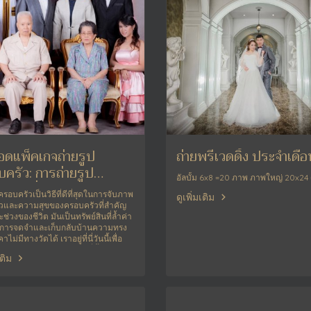
อดแพ็คเกจถ่ายรูป
ถ่ายพรีเวดดิ้ง ประจำเดือ
ครัว: การถ่ายรูป
อัลบั้ม 6x8 =20 ภาพ ภาพใหญ่ 20x24 
ครัวที่มีคุณภาพสูง
ครอบครัวเป็นวิธีที่ดีที่สุดในการจับภาพ
ดูเพิ่มเติม
ราวและความสุขของครอบครัวที่สำคัญ
ช่วงของชีวิต มันเป็นทรัพย์สินที่ล้ำค่า
ในการจดจำและเก็บกลับบ้านความทรง
าไม่มีทางวัดได้ เราอยู่ที่นี่วันนี้เพื่อ
็คเกจถ่ายรูปครอบครัวที่ทั้งมี
เติม
และคุ้มค่า