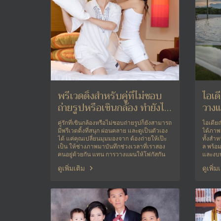
พรีเวดดิ้งสำหรับคู่ที่ไม่ชอบ
ไอเด
ถ่ายรูปหรือเขินกล้อง ทำยังไง
วางแ
ให้สนุกและไม่ฝืน
ตรง
คู่รักที่เขินกล้องหรือไม่ชอบถ่ายรูปก็ยังสามารถ
ไอเดีย
มีพรีเวดดิ้งที่สนุก ผ่อนคลาย และดูเป็นตัวเอง
ได้ภาพ
ได้ แค่คุณเปลี่ยนมุมมองจาก ต้องถ่ายให้เป๊ะ
ทั้งสำห
เป็น ให้ช่างภาพมาบันทึกช่วงเวลาที่เราสอง
ล พร้อม
คนอยู่ด้วยกัน แทน การวางแผนให้โฟกัสกัน
และงบป
และกันมากกว่ากล้อง เลือกทีมถ่ายภาพที่
ดูเพิ่มเติม
ดูเพิ่ม
เข้าใจความเขินของคุณ และเตรียมใจกันล่วง
หน้าเพียงเล็กน้อย จะช่วยให้วันถ่ายพรีเวดดิ้งก
ลายเป็นความทรงจำดี ๆ ที่เต็มไปด้วยรอยยิ้ม
จริง ไม่ฝืน ไม่เกร็ง และยังได้รูปสวยกลับไปใช้
งานอย่างมั่นใจครับ