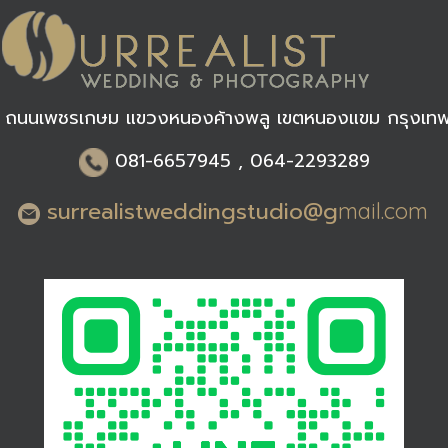
 ถนนเพชรเกษม แขวงหนองค้างพลู เขตหนองแขม กรุงเท
0
81-6
657945 , 064-2293289
surrealistweddingstudio@g
mail.com