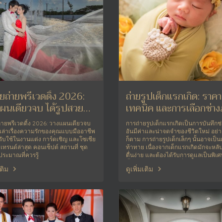
ียถ่ายพรีเวดดิ้ง 2026:
ถ่ายรูปเด็กแรกเกิด: ราคา
ผนเดียวจบ ได้รูปสวย
เทคนิค และการเลือกช่า
ใจ
มืออาชีพ
ถ่ายพรีเวดดิ้ง 2026: วางแผนเดียวจบ
การถ่ายรูปเด็กแรกเกิดเป็นการบันทึกช
เล่าเรื่องความรักของคุณแบบมืออาชีพ
อันมีค่าและน่าจดจำของชีวิตใหม่ อย่
รับใช้ในงานแต่ง การ์ดเชิญ และโซเชีย
ก็ตาม การถ่ายรูปเด็กเล็กๆ นั้นอาจเป็นเ
เทรนด์ล่าสุด คอนเซ็ปต์ สถานที่ ชุด
ท้าทาย เนื่องจากเด็กแรกเกิดมักจะหลั
ระมาณที่ควรรู้
ตื่นง่าย และต้องได้รับการดูแลเป็นพิเศ
นั้น การเลือกช่างภาพที่มีประสบการณ
เติม
ดูเพิ่มเติม
ความเชี่ยวชาญในการถ่ายรูปเด็กแรกเก
เป็นสิ่งสำคัญอย่างยิ่ง