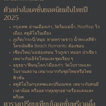
ตัวอย่างโลเคชั่นยอดนิยมในไทยปี
2025
กรุงเทพ: ย่านเมืองเก่า, วัดริมแม่น้ำ, Rooftop วิว
เมือง, สตูดิโอในเมือง
ภูเก็ต/กระบี่/สมุย: หาดทรายขาว น้ำทะเลสีฟ้า
ใครเน้นฟีล Beach Romantic ต้องชอบ
เชียงใหม่/แม่ฮ่องสอน: วิวภูเขา หมอก ป่าเขียว
เหมาะกับเอิร์ธโทนและชุดเรียบ ๆ
อยุธยา/พิษณุโลก/เมืองเก่า: วัดโบราณและ
โบราณสถาน เหมาะมากกับชุดไทยหรือไทย
ฟิวชั่น
สตูดิโอในกรุงเทพและปริมณฑล: เหมาะกับคนมี
เวลาน้อย หรืออยากคุมทุกอย่างเรื่องแสงและ
พร็อพ
ตารางเปรียบเทียบโลเคชั่นพรีเวดดิ้ง