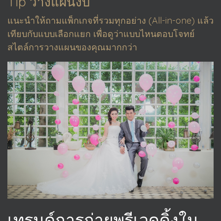
Tip วางแผนงบ
แนะนำให้ถามแพ็กเกจที่รวมทุกอย่าง (All-in-one) แล้ว
เทียบกับแบบเลือกแยก เพื่อดูว่าแบบไหนตอบโจทย์
สไตล์การวางแผนของคุณมากกว่า
เทรนด์การถ่ายพรีเวดดิ้งใน