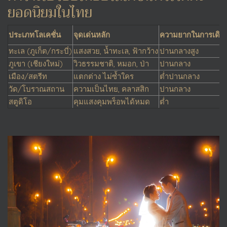
ยอดนิยมในไทย
ประเภทโลเคชั่น
จุดเด่นหลัก
ความยากในการเดิน
ทะเล (ภูเก็ต/กระบี่)
แสงสวย, น้ำทะเล, ฟ้ากว้าง
ปานกลางสูง
ภูเขา (เชียงใหม่)
วิวธรรมชาติ, หมอก, ป่า
ปานกลาง
เมือง/สตรีท
แตกต่าง ไม่ซ้ำใคร
ต่ำปานกลาง
วัด/โบราณสถาน
ความเป็นไทย, คลาสสิก
ปานกลาง
สตูดิโอ
คุมแสงคุมพร็อพได้หมด
ต่ำ