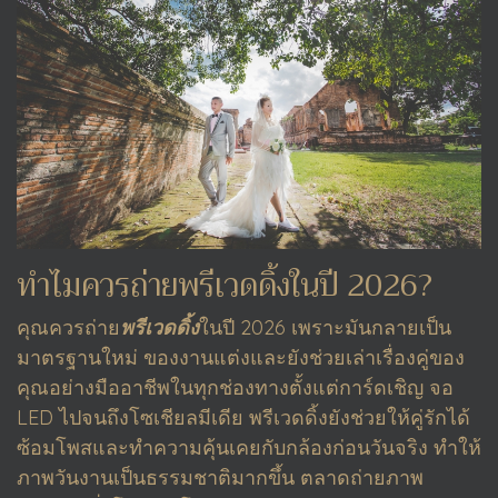
ทำไมควรถ่ายพรีเวดดิ้งในปี 2026?
คุณควรถ่าย
พรีเวดดิ้ง
ในปี 2026 เพราะมันกลายเป็น
มาตรฐานใหม่ ของงานแต่งและยังช่วยเล่าเรื่องคู่ของ
คุณอย่างมืออาชีพในทุกช่องทางตั้งแต่การ์ดเชิญ จอ
LED ไปจนถึงโซเชียลมีเดีย พรีเวดดิ้งยังช่วยให้คู่รักได้
ซ้อมโพสและทำความคุ้นเคยกับกล้องก่อนวันจริง ทำให้
ภาพวันงานเป็นธรรมชาติมากขึ้น ตลาดถ่ายภาพ