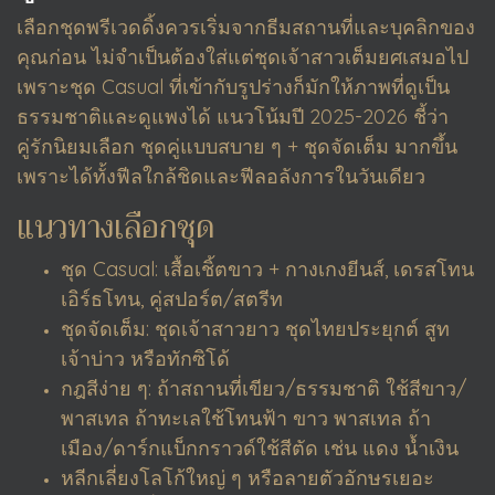
เลือกชุดพรีเวดดิ้งควรเริ่มจากธีมสถานที่และบุคลิกของ
คุณก่อน ไม่จำเป็นต้องใส่แต่ชุดเจ้าสาวเต็มยศเสมอไป
เพราะชุด Casual ที่เข้ากับรูปร่างก็มักให้ภาพที่ดูเป็น
ธรรมชาติและดูแพงได้ แนวโน้มปี 2025-2026 ชี้ว่า
คู่รักนิยมเลือก ชุดคู่แบบสบาย ๆ + ชุดจัดเต็ม มากขึ้น
เพราะได้ทั้งฟีลใกล้ชิดและฟีลอลังการในวันเดียว
แนวทางเลือกชุด
ชุด Casual: เสื้อเชิ้ตขาว + กางเกงยีนส์, เดรสโทน
เอิร์ธโทน, คู่สปอร์ต/สตรีท
ชุดจัดเต็ม: ชุดเจ้าสาวยาว ชุดไทยประยุกต์ สูท
เจ้าบ่าว หรือทักซิโด้
กฎสีง่าย ๆ: ถ้าสถานที่เขียว/ธรรมชาติ ใช้สีขาว/
พาสเทล ถ้าทะเลใช้โทนฟ้า ขาว พาสเทล ถ้า
เมือง/ดาร์กแบ็กกราวด์ใช้สีตัด เช่น แดง น้ำเงิน
หลีกเลี่ยงโลโก้ใหญ่ ๆ หรือลายตัวอักษรเยอะ