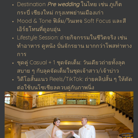
Destination
Pre wedding
ในไทย เช่น ภูเก็ต
กระบี่ เชียงใหม่ กรุงเทพย่านเมืองเก่า
Mood & Tone ฟิล์ม/วินเทจ Soft Focus และสี
เอิร์ธโทนที่ดูอบอุ่น
Lifestyle Session: ถ่ายกิจกรรมในชีวิตจริง เช่น
ทำอาหาร ดูหนัง ปั่นจักรยาน มากกว่าโพสท่าทาง
การ
ชุดคู่ Casual + 1 ชุดจัดเต็ม: วันเดียวถ่ายทั้งลุค
สบาย ๆ กับลุคจัดเต็มในชุดเจ้าสาว/เจ้าบ่าว
วิดีโอสั้นแนว Reels/TikTok: ถ่ายคลิปสั้น ๆ ให้ตัด
ต่อใช้บนโซเชียลควบคู่กับภาพนิ่ง