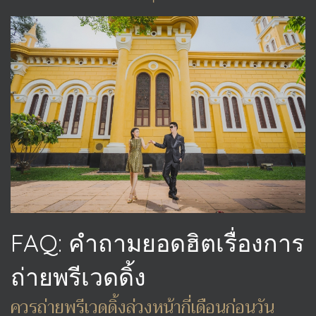
FAQ: คำถามยอดฮิตเรื่องการ
ถ่ายพรีเวดดิ้ง
ควรถ่ายพรีเวดดิ้งล่วงหน้ากี่เดือนก่อนวัน