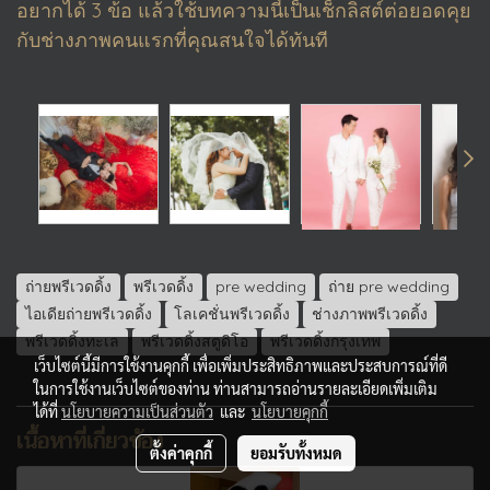
อยากได้ 3 ข้อ แล้วใช้บทความนี้เป็นเช็กลิสต์ต่อยอดคุย
กับช่างภาพคนแรกที่คุณสนใจได้ทันที
ถ่ายพรีเวดดิ้ง
พรีเวดดิ้ง
pre wedding
ถ่าย pre wedding
ไอเดียถ่ายพรีเวดดิ้ง
โลเคชั่นพรีเวดดิ้ง
ช่างภาพพรีเวดดิ้ง
พรีเวดดิ้งทะเล
พรีเวดดิ้งสตูดิโอ
พรีเวดดิ้งกรุงเทพ
เว็บไซต์นี้มีการใช้งานคุกกี้ เพื่อเพิ่มประสิทธิภาพและประสบการณ์ที่ดี
ในการใช้งานเว็บไซต์ของท่าน ท่านสามารถอ่านรายละเอียดเพิ่มเติม
ได้ที่
นโยบายความเป็นส่วนตัว
และ
นโยบายคุกกี้
เนื้อหาที่เกี่ยวข้อง
ตั้งค่าคุกกี้
ยอมรับทั้งหมด