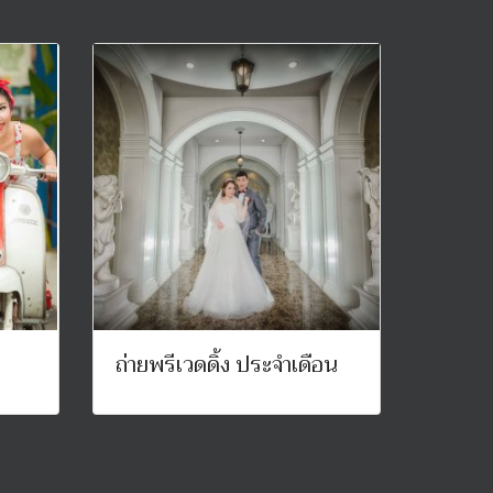
ถ่ายพรีเวดดิ้ง ประจำเดือน