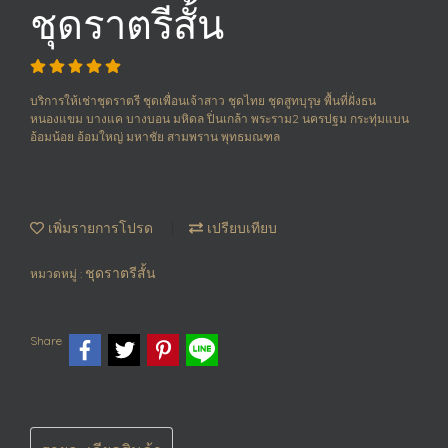
ชุดราตรีสั้น
บริการให้เช่าชุดราตรี ชุดเพื่อนเจ้าสาว ชุดไทย ชุดสูทบุรุษ พื้นที่ฝั่งธน
หนองแขม บางแค บางบอน มหิดล ปิ่นเกล้า พระราม2 นครปฐม กระทุ่มแบน
อ้อมน้อย อ้อมใหญ่ มหาชัย สามพราน พุทธมณฑล
เพิ่มรายการโปรด
เปรียบเทียบ
ชุดราตรีสั้น
หมวดหมู่ :
Share