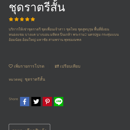
ชุดราตรีสั้น
บริการให้เช่าชุดราตรี ชุดเพื่อนเจ้าสาว ชุดไทย ชุดสูทบุรุษ พื้นที่ฝั่งธน
หนองแขม บางแค บางบอน มหิดล ปิ่นเกล้า พระราม2 นครปฐม กระทุ่มแบน
อ้อมน้อย อ้อมใหญ่ มหาชัย สามพราน พุทธมณฑล
เพิ่มรายการโปรด
เปรียบเทียบ
ชุดราตรีสั้น
หมวดหมู่ :
Share