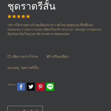
ชุดราตรีสั้น
บริการให้เช่าชุดราตรี ชุดเพื่อนเจ้าสาว ชุดไทย ชุดสูทบุรุษ พื้นที่ฝั่งธน
หนองแขม บางแค บางบอน มหิดล ปิ่นเกล้า พระราม2 นครปฐม กระทุ่มแบน
อ้อมน้อย อ้อมใหญ่ มหาชัย สามพราน พุทธมณฑล
เพิ่มรายการโปรด
เปรียบเทียบ
ชุดราตรีสั้น
หมวดหมู่ :
Share