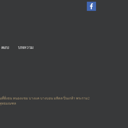
- ตอบ
บทความ
 พื้นที่ฝั่งธน หนองแขม บางแค บางบอน มหิดล ปิ่นเกล้า พระราม2
น พุทธมณฑล