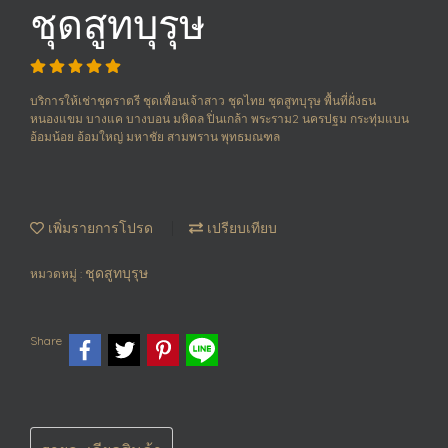
ชุดสูทบุรุษ
บริการให้เช่าชุดราตรี ชุดเพื่อนเจ้าสาว ชุดไทย ชุดสูทบุรุษ พื้นที่ฝั่งธน
หนองแขม บางแค บางบอน มหิดล ปิ่นเกล้า พระราม2 นครปฐม กระทุ่มแบน
อ้อมน้อย อ้อมใหญ่ มหาชัย สามพราน พุทธมณฑล
เพิ่มรายการโปรด
เปรียบเทียบ
ชุดสูทบุรุษ
หมวดหมู่ :
Share